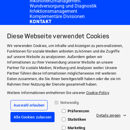
Inkontinenzmanagement
Wundversorgung und Diagnostik
Infektionsmanagement
Komplementäre Divisionen
KONTAKT
Investor Relations
Spendenanfragen
Diese Webseite verwendet Cookies
HARTMANN-Standorte
WEBSITES
Wir verwenden Cookies, um Inhalte und Anzeigen zu personalisieren,
NEWS UND PRESSE
Funktionen für soziale Medien anbieten zu können und die Zugriffe
auf unsere Website zu analysieren. Außerdem geben wir
INVESTOR RELATIONS
Informationen zu Ihrer Verwendung unserer Website an unsere
ÜBER UNS
Partner für soziale Medien, Werbung und Analysen weiter. Unsere
Partner führen diese Informationen möglicherweise mit weiteren
KONTAKT
Daten zusammen, die Sie ihnen bereitgestellt haben oder die sie im
Facebook
Rahmen Ihrer Nutzung der Dienste gesammelt haben.
Weitere Informationen entnehmen Sie unserer
Cookie-Policy
.
Instagram
Notwendig
Auswahl erlauben
Impressum
Präferenzen
Compliance
Details zeigen
Alle Cookies zulassen
Allgemeine Geschäftsbedingungen
Statistiken
Datenschutzinformation
Cookie Richtlinie
Marketing