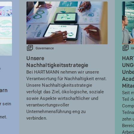
Governance
U
Unsere
HART
Nachhaltigkeitsstrategie
UNGC
®
Unbe
Bei HARTMANN nehmen wir unsere
Acad
Verantwortung für Nachhaltigkeit ernst.
Unsere Nachhaltigkeitsstrategie
Mita
arn
verfolgt das Ziel, ökologische, soziale
Seit 
sowie Aspekte wirtschaftlicher und
Teil 
r sein
verantwortungsvoller
Compa
Unternehmensführung eng zu
Teiln
net.
verbinden.
zehn u
Berei
Arbei