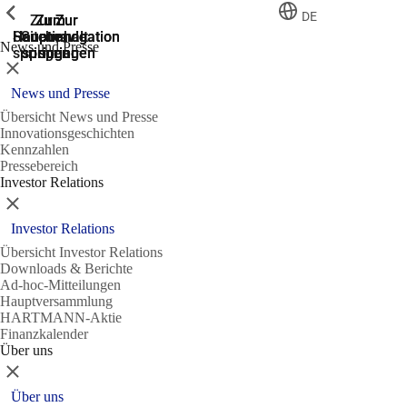
Zeige vorherige
Zeige vorherige
Zeige vorherige
Zeige vorherige
DE
Zur
Zum
Zum
Zur
Zur
Hauptnavigation
Hauptnavigation
Hauptinhalt
Seitenende
Suche
News und Presse
springen
springen
springen
springen
springen
Schließen
News und Presse
Übersicht News und Presse
Innovationsgeschichten
Kennzahlen
Pressebereich
Investor Relations
Schließen
Investor Relations
Übersicht Investor Relations
Downloads & Berichte
Ad-hoc-Mitteilungen
Hauptversammlung
HARTMANN-Aktie
Finanzkalender
Über uns
Schließen
Über uns