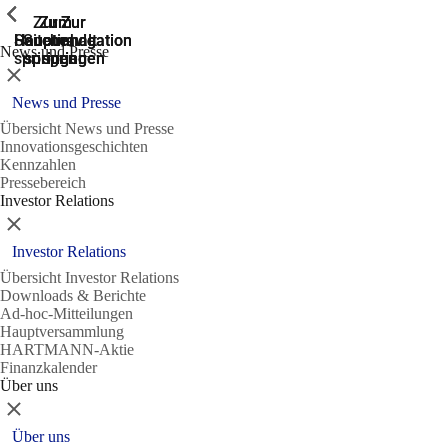
Zeige vorherige
Zeige vorherige
Zeige vorherige
Zeige vorherige
Zur
Zum
Zum
Zur
Zur
Hauptnavigation
Hauptnavigation
Hauptinhalt
Seitenende
Suche
News und Presse
springen
springen
springen
springen
springen
Schließen
News und Presse
Übersicht News und Presse
Innovationsgeschichten
Kennzahlen
Pressebereich
Investor Relations
Schließen
Investor Relations
Übersicht Investor Relations
Downloads & Berichte
Ad-hoc-Mitteilungen
Hauptversammlung
HARTMANN-Aktie
Finanzkalender
Über uns
Schließen
Über uns