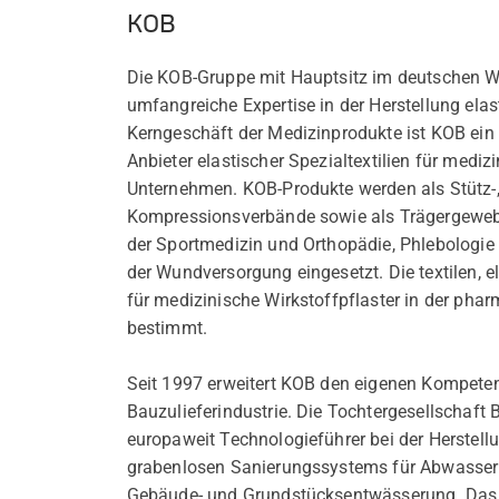
KOB
Die KOB-Gruppe mit Hauptsitz im deutschen Wo
umfangreiche Expertise in der Herstellung elast
Kerngeschäft der Medizinprodukte ist KOB ein 
Anbieter elastischer Spezialtextilien für med
Unternehmen. KOB-Produkte werden als Stütz-, 
Kompressionsverbände sowie als Trägergeweb
der Sportmedizin und Orthopädie, Phlebologie
der Wundversorgung eingesetzt. Die textilen, 
für medizinische Wirkstoffpflaster in der p
bestimmt.
Seit 1997 erweitert KOB den eigenen Kompeten
Bauzulieferindustrie. Die Tochtergesellsch
europaweit Technologieführer bei der Herstell
grabenlosen Sanierungssystems für Abwasserr
Gebäude- und Grundstücksentwässerung. Das 