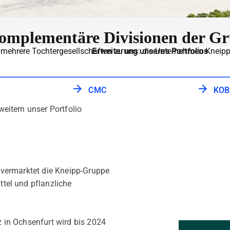
mplementäre Divisionen der G
ehrere Tochtergesellschaften zu uns
Erweiterung unseres Portfolios
:
die Unternehmen K
neip
CMC
KOB
eitern unser Portfolio
 vermarktet die Kneipp-Gruppe
tel und pflanzliche
 in Ochsenfurt wird bis 2024