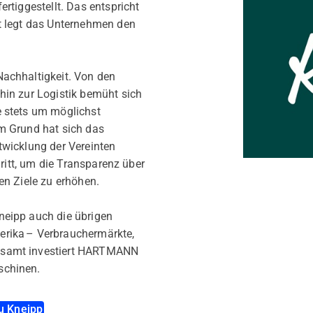
rtiggestellt. Das entspricht
t legt das Unternehmen den
achhaltigkeit. Von den
hin zur Logistik bemüht sich
 stets um möglichst
m Grund hat sich das
twicklung der Vereinten
hritt, um die Transparenz über
en Ziele zu erhöhen.
neipp auch die übrigen
rika – Verbrauchermärkte,
esamt investiert HARTMANN
schinen.
u Kneipp