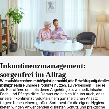
Inkontinenzmanagement:
sorgenfrei im Alltag
Wie wir Menschen mit Inkontinenz bei der Bewältigung des
Wir haben es uns zur Aufgabe gemacht, die Lebensqualität aller
Alltags helfen
Menschen, die unsere Produkte nutzen, zu verbessern – sei es
als Betroffene oder als deren Angehörige bzw. medizinische
Fach- und Pflegekräfte. Daraus ergibt sich für uns auch, dass
unsere Inkontinenzprodukte einem ganzheitlichen Ansatz
folgen: Neben einem großen Sortiment für die eigene Hygiene
bieten wir den Anwendenden diskreten Schutz und praktische