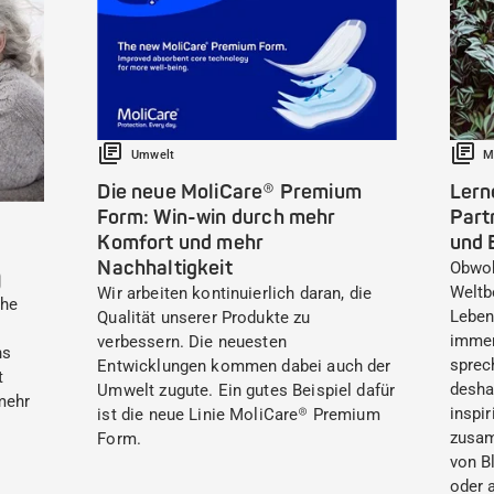
Umwelt
M
Die neue MoliCare® Premium
Lern
Form: Win-win durch mehr
Part
Komfort und mehr
und 
Nachhaltigkeit
Obwoh
)
Weltb
Wir arbeiten kontinuierlich daran, die
che
Leben
Qualität unserer Produkte zu
immer
verbessern. Die neuesten
ns
sprec
Entwicklungen kommen dabei auch der
t
desha
Umwelt zugute. Ein gutes Beispiel dafür
mehr
inspi
ist die neue Linie MoliCare® Premium
zusam
Form.
von B
oder 