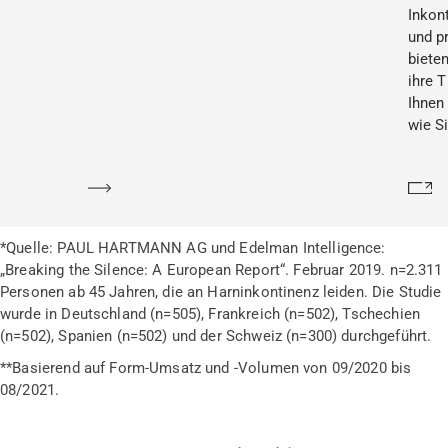
Inkon
und p
bieten
ihre 
Ihnen 
wie S
Mehr erfahren
Me
*Quelle: PAUL HARTMANN AG und Edelman Intelligence:
„Breaking the Silence: A European Report“. Februar 2019. n=2.311
Personen ab 45 Jahren, die an Harninkontinenz leiden. Die Studie
wurde in Deutschland (n=505), Frankreich (n=502), Tschechien
(n=502), Spanien (n=502) und der Schweiz (n=300) durchgeführt.
**Basierend auf Form-Umsatz und -Volumen von 09/2020 bis
08/2021.