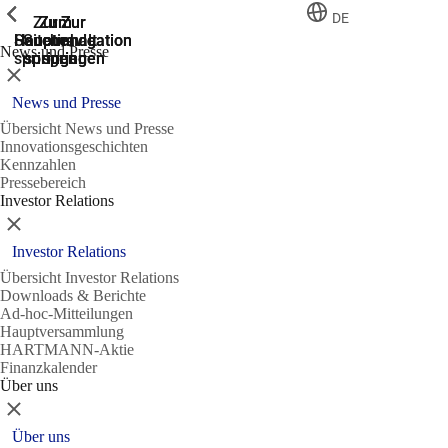
Zeige vorherige
Zeige vorherige
Zeige vorherige
Zeige vorherige
DE
Zur
Zum
Zum
Zur
Zur
Hauptnavigation
Hauptnavigation
Hauptinhalt
Seitenende
Suche
News und Presse
springen
springen
springen
springen
springen
Schließen
News und Presse
Übersicht News und Presse
Innovationsgeschichten
Kennzahlen
Pressebereich
Investor Relations
Schließen
Investor Relations
Übersicht Investor Relations
Downloads & Berichte
Ad-hoc-Mitteilungen
Hauptversammlung
HARTMANN-Aktie
Finanzkalender
Über uns
Schließen
Über uns