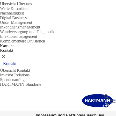
Übersicht Über uns
Werte & Tradition
Nachhaltigkeit
Digital Business
Unser Management
Inkontinenzmanagement
Wundversorgung und Diagnostik
Infektionsmanagement
Komplementäre Divisionen
Karriere
Kontakt
Schließen
Kontakt
Übersicht Kontakt
Investor Relations
Spendenanfragen
HARTMANN-Standorte
Suche
N
Schließ
Impressum und Haftungsausschluss