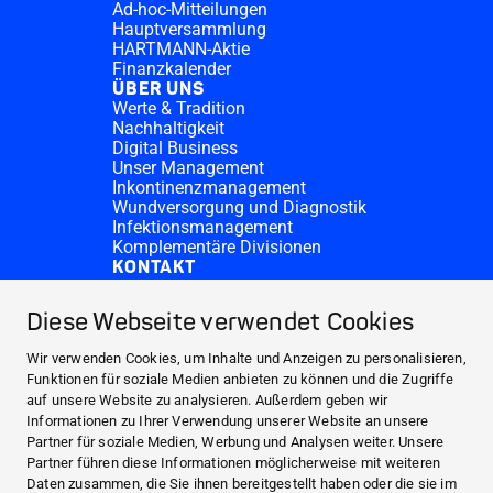
Ad-hoc-Mitteilungen
Hauptversammlung
HARTMANN-Aktie
Finanzkalender
ÜBER UNS
Werte & Tradition
Nachhaltigkeit
Digital Business
Unser Management
Inkontinenzmanagement
Wundversorgung und Diagnostik
Infektionsmanagement
Komplementäre Divisionen
KONTAKT
Investor Relations
Spendenanfragen
Diese Webseite verwendet Cookies
HARTMANN-Standorte
WEBSITES
Wir verwenden Cookies, um Inhalte und Anzeigen zu personalisieren,
NEWS UND PRESSE
Funktionen für soziale Medien anbieten zu können und die Zugriffe
auf unsere Website zu analysieren. Außerdem geben wir
INVESTOR RELATIONS
Informationen zu Ihrer Verwendung unserer Website an unsere
ÜBER UNS
Partner für soziale Medien, Werbung und Analysen weiter. Unsere
Partner führen diese Informationen möglicherweise mit weiteren
KONTAKT
Daten zusammen, die Sie ihnen bereitgestellt haben oder die sie im