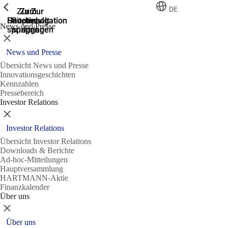
Zeige vorherige
Zeige vorherige
Zeige vorherige
Zeige vorherige
DE
Zur
Zum
Zum
Zur
Zur
Hauptnavigation
Hauptnavigation
Hauptinhalt
Seitenende
Suche
News und Presse
springen
springen
springen
springen
springen
Schließen
News und Presse
Übersicht News und Presse
Innovationsgeschichten
Kennzahlen
Pressebereich
Investor Relations
Schließen
Investor Relations
Übersicht Investor Relations
Downloads & Berichte
Ad-hoc-Mitteilungen
Hauptversammlung
HARTMANN-Aktie
Finanzkalender
Über uns
Schließen
Über uns