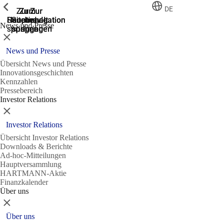
Zeige vorherige
Zeige vorherige
Zeige vorherige
Zeige vorherige
DE
Zur
Zum
Zum
Zur
Zur
Hauptnavigation
Hauptnavigation
Hauptinhalt
Seitenende
Suche
News und Presse
springen
springen
springen
springen
springen
Schließen
News und Presse
Übersicht News und Presse
Innovationsgeschichten
Kennzahlen
Pressebereich
Investor Relations
Schließen
Investor Relations
Übersicht Investor Relations
Downloads & Berichte
Ad-hoc-Mitteilungen
Hauptversammlung
HARTMANN-Aktie
Finanzkalender
Über uns
Schließen
Über uns