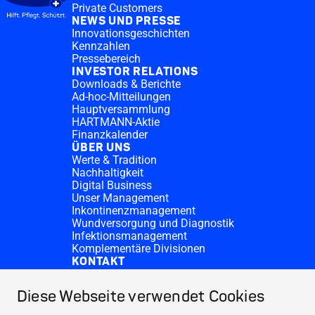
Private Customers
NEWS UND PRESSE
Innovationsgeschichten
Kennzahlen
Pressebereich
INVESTOR RELATIONS
Downloads & Berichte
Ad-hoc-Mitteilungen
Hauptversammlung
HARTMANN-Aktie
Finanzkalender
ÜBER UNS
Werte & Tradition
Nachhaltigkeit
Digital Business
Unser Management
Inkontinenzmanagement
Wundversorgung und Diagnostik
Infektionsmanagement
Komplementäre Divisionen
KONTAKT
Investor Relations
Spendenanfragen
Diese Webseite verwendet Cookies
HARTMANN-Standorte
WEBSITES