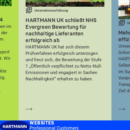
Unternehmensführung
24
HARTMANN UK schließt NHS
U
nen im
Evergreen Bewertung für
Mehr
 der
nachhaltige Lieferanten
effi
im
erfolgreich ab
Umwel
HARTMANN UK hat sich diesem
sport
Schon
Prüfverfahren erfolgreich unterzogen
t. Wir
HART
und freut sich, die Bewertung der Stufe
Selbs
1 „Öffentlich verpflichtet zu Netto-Null-
ukte
im Su
Emissionen und engagiert in Sachen
tig
Verän
Nachhaltigkeit“ erhalten zu haben.
Trans
.
Ziel d
Mehr erfahren
Me
WEBSITES
Professional Customers