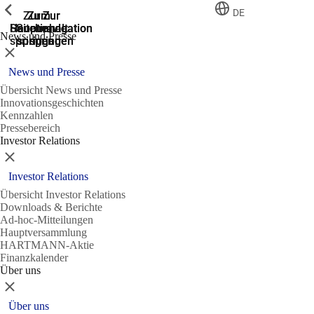
Zeige vorherige
Zeige vorherige
Zeige vorherige
Zeige vorherige
DE
Zur
Zum
Zum
Zur
Zur
Hauptnavigation
Hauptnavigation
Hauptinhalt
Seitenende
Suche
News und Presse
springen
springen
springen
springen
springen
Schließen
News und Presse
Übersicht News und Presse
Innovationsgeschichten
Kennzahlen
Pressebereich
Investor Relations
Schließen
Investor Relations
Übersicht Investor Relations
Downloads & Berichte
Ad-hoc-Mitteilungen
Hauptversammlung
HARTMANN-Aktie
Finanzkalender
Über uns
Schließen
Über uns