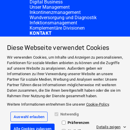
Digital Business
Unser Management
Inkontinenzmanagement
Wundversorgung und Diagnostik
Infektionsmanagement
Komplementäre Divisionen
KONTAKT
Investor Relations
Spendenanfragen
Diese Webseite verwendet Cookies
HARTMANN-Standorte
WEBSITES
Wir verwenden Cookies, um Inhalte und Anzeigen zu personalisieren,
NEWS UND PRESSE
Funktionen für soziale Medien anbieten zu können und die Zugriffe
auf unsere Website zu analysieren. Außerdem geben wir
INVESTOR RELATIONS
Informationen zu Ihrer Verwendung unserer Website an unsere
ÜBER UNS
Partner für soziale Medien, Werbung und Analysen weiter. Unsere
Partner führen diese Informationen möglicherweise mit weiteren
KONTAKT
Daten zusammen, die Sie ihnen bereitgestellt haben oder die sie im
Facebook
Rahmen Ihrer Nutzung der Dienste gesammelt haben.
Weitere Informationen entnehmen Sie unserer
Cookie-Policy
.
Instagram
Notwendig
Auswahl erlauben
Impressum
Präferenzen
Compliance
Details zeigen
Alle Cookies zulassen
Allgemeine Geschäftsbedingungen