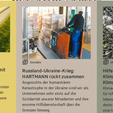
Soziales
U
mit
Russland-Ukraine-Krieg:
Hilf
HARTMANN rückt zusammen
Klim
Klim
Angesichts der humanitären
hinter
Katastrophe in der Ukraine sind wir als
Klima
Wir
Unternehmen sehr stolz auf die
für H
sere
Solidarität unserer Mitarbeiter und ihre
leben
enorme Hilfsbereitschaft über die
desto
Grenzen hinweg.
eine 