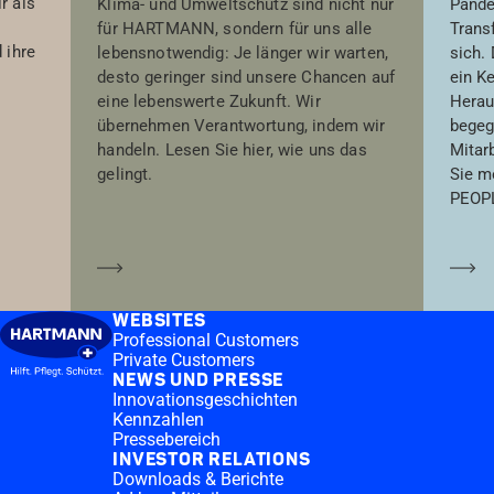
r als
Klima- und Umweltschutz sind nicht nur
Pande
für HARTMANN, sondern für uns alle
Trans
 ihre
lebensnotwendig: Je länger wir warten,
sich.
desto geringer sind unsere Chancen auf
ein K
eine lebenswerte Zukunft. Wir
Herau
übernehmen Verantwortung, indem wir
begeg
handeln. Lesen Sie hier, wie uns das
Mitar
gelingt.
Sie m
PEOPL
Mehr erfahren
Me
WEBSITES
Professional Customers
Private Customers
NEWS UND PRESSE
Innovationsgeschichten
Kennzahlen
Pressebereich
INVESTOR RELATIONS
Downloads & Berichte