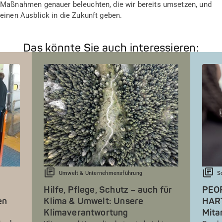
Maßnahmen genauer beleuchten, die wir bereits umsetzen, und
einen Ausblick in die Zukunft geben.
Das könnte Sie auch interessieren:
Umwelt & Unternehmensführung
S
Hilfe, Pflege, Schutz – auch für
PEOP
en
Klima & Umwelt: Unsere
HART
Klimaverantwortung
Mita