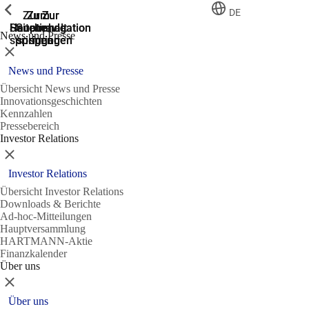
Zeige vorherige
Zeige vorherige
Zeige vorherige
Zeige vorherige
DE
Zur
Zum
Zum
Zur
Zur
Hauptnavigation
Hauptnavigation
Hauptinhalt
Seitenende
Suche
News und Presse
springen
springen
springen
springen
springen
Schließen
News und Presse
Übersicht News und Presse
Innovationsgeschichten
Kennzahlen
Pressebereich
Investor Relations
Schließen
Investor Relations
Übersicht Investor Relations
Downloads & Berichte
Ad-hoc-Mitteilungen
Hauptversammlung
HARTMANN-Aktie
Finanzkalender
Über uns
Schließen
Über uns