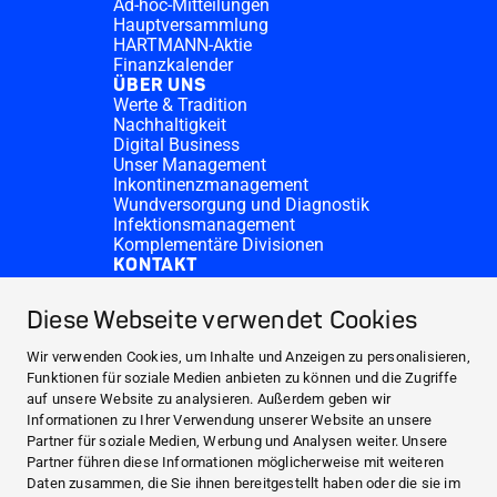
Ad-hoc-Mitteilungen
Hauptversammlung
HARTMANN-Aktie
Finanzkalender
ÜBER UNS
Werte & Tradition
Nachhaltigkeit
Digital Business
Unser Management
Inkontinenzmanagement
Wundversorgung und Diagnostik
Infektionsmanagement
Komplementäre Divisionen
KONTAKT
Investor Relations
Spendenanfragen
Diese Webseite verwendet Cookies
HARTMANN-Standorte
WEBSITES
Wir verwenden Cookies, um Inhalte und Anzeigen zu personalisieren,
NEWS UND PRESSE
Funktionen für soziale Medien anbieten zu können und die Zugriffe
auf unsere Website zu analysieren. Außerdem geben wir
INVESTOR RELATIONS
Informationen zu Ihrer Verwendung unserer Website an unsere
ÜBER UNS
Partner für soziale Medien, Werbung und Analysen weiter. Unsere
Partner führen diese Informationen möglicherweise mit weiteren
KONTAKT
Daten zusammen, die Sie ihnen bereitgestellt haben oder die sie im