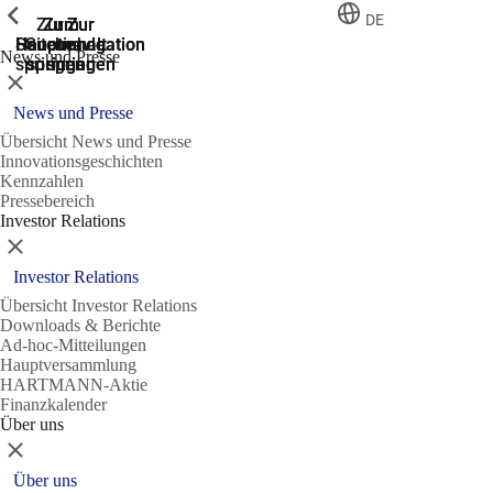
Zeige vorherige
Zeige vorherige
Zeige vorherige
Zeige vorherige
DE
Zur
Zum
Zum
Zur
Zur
Hauptnavigation
Hauptnavigation
Hauptinhalt
Seitenende
Suche
News und Presse
springen
springen
springen
springen
springen
Schließen
News und Presse
Übersicht News und Presse
Innovationsgeschichten
Kennzahlen
Pressebereich
Investor Relations
Schließen
Investor Relations
Übersicht Investor Relations
Downloads & Berichte
Ad-hoc-Mitteilungen
Hauptversammlung
HARTMANN-Aktie
Finanzkalender
Über uns
Schließen
Über uns