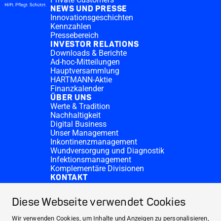
NEWS UND PRESSE
Innovationsgeschichten
Kennzahlen
Pressebereich
INVESTOR RELATIONS
Downloads & Berichte
Ad-hoc-Mitteilungen
Hauptversammlung
HARTMANN-Aktie
Finanzkalender
ÜBER UNS
Werte & Tradition
Nachhaltigkeit
Digital Business
Unser Management
Inkontinenzmanagement
Wundversorgung und Diagnostik
Infektionsmanagement
Komplementäre Divisionen
KONTAKT
Investor Relations
Spendenanfragen
Diese Webseite verwendet Cookies
HARTMANN-Standorte
WEBSITES
Wir verwenden Cookies, um Inhalte und Anzeigen zu personalisieren,