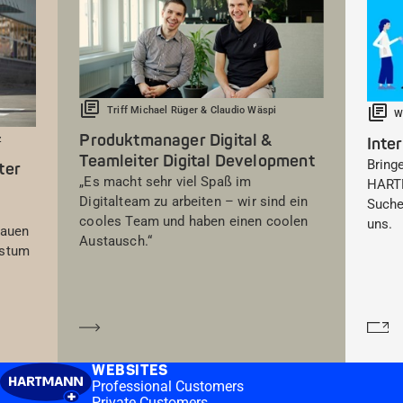
Triff Michael Rüger & Claudio Wäspi
W
Produktmanager Digital &
z
Inte
Teamleiter Digital Development
Bringe
ter
„Es macht sehr viel Spaß im
HARTM
Digitalteam zu arbeiten – wir sind ein
Suche
cooles Team und haben einen coolen
uns.
rauen
Austausch.“
hstum
Mehr erfahren
Me
WEBSITES
Professional Customers
Private Customers