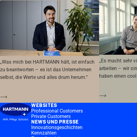
„Es macht sehr v
„Was mich bei HARTMANN hält, ist einfach
arbeiten – wir s
zu beantworten – es ist das Unternehmen
haben einen cool
selbst, die Werte und alles drum herum.“
Mehr erfahre
Mehr erfahren
WEBSITES
Professional Customers
Private Customers
NEWS UND PRESSE
Innovationsgeschichten
Kennzahlen