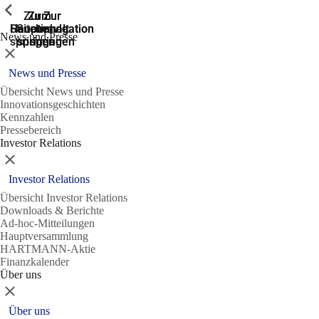
Zeige vorherige
Zeige vorherige
Zeige vorherige
Zeige vorherige
Zur
Zum
Zum
Zur
Zur
Hauptnavigation
Hauptnavigation
Hauptinhalt
Seitenende
Suche
News und Presse
springen
springen
springen
springen
springen
Schließen
News und Presse
Übersicht News und Presse
Innovationsgeschichten
Kennzahlen
Pressebereich
Investor Relations
Schließen
Investor Relations
Übersicht Investor Relations
Downloads & Berichte
Ad-hoc-Mitteilungen
Hauptversammlung
HARTMANN-Aktie
Finanzkalender
Über uns
Schließen
Über uns