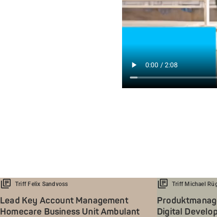
Triff Felix Sandvoss
Triff Michael Rü
Lead Key Account Management
Produktmanager
Homecare Business Unit Ambulant
Digital Devel