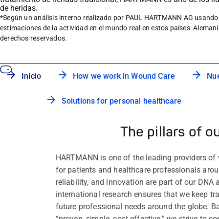
de heridas.
*Según un análisis interno realizado por PAUL HARTMANN AG usando da
estimaciones de la actividad en el mundo real en estos países: Alemania
derechos reservados.
Inicio
How we work in Wound Care
Nue
Solutions for personal healthcare
The pillars of o
HARTMANN is one of the leading providers of
for patients and healthcare professionals arou
reliability, and innovation are part of our DNA 
international research ensures that we keep tr
future professional needs around the globe. Ba
“proven, simple, cost-effective,” we strive to 