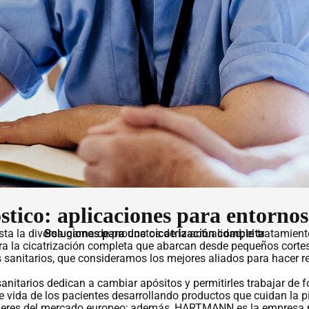
tico: aplicaciones para entornos 
sta la diversa gama de productos de la actualidad, el tratamient
Soluciones para una cicatrización completa
 la cicatrización completa que abarcan desde pequeños cortes
s sanitarios, que consideramos los mejores aliados para hacer re
sanitarios dedican a cambiar apósitos y permitirles trabajar de
vida de los pacientes desarrollando productos que cuidan la pie
líderes del mercado europeo; además, HARTMANN es la empresa 