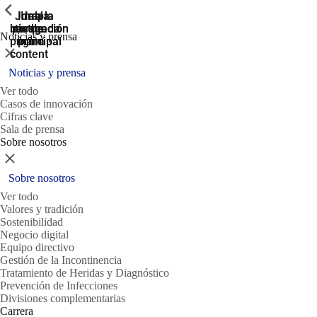
ShowPrevious
ShowPrevious
ShowPrevious
Jump
Ir al
Ir a la
Ir a la
Ir a la
búsqueda
navegación
navegación
pie de
to the
Noticias y prensa
página
main
principal
principal
Cerrar
content
Noticias y prensa
Ver todo
Casos de innovación
Cifras clave
Sala de prensa
Sobre nosotros
Cerrar
Sobre nosotros
Ver todo
Valores y tradición
Sostenibilidad
Negocio digital
Equipo directivo
Gestión de la Incontinencia
Tratamiento de Heridas y Diagnóstico
Prevención de Infecciones
Divisiones complementarias
Carrera