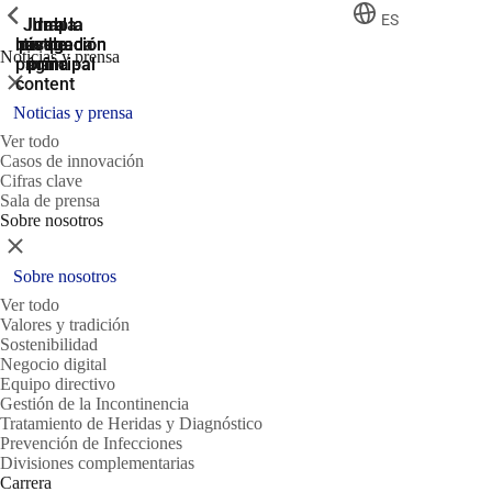
ShowPrevious
ShowPrevious
ShowPrevious
ES
Jump
Ir al
Ir a la
Ir a la
Ir a la
búsqueda
navegación
navegación
pie de
to the
Noticias y prensa
página
main
principal
principal
Cerrar
content
Noticias y prensa
Ver todo
Casos de innovación
Cifras clave
Sala de prensa
Sobre nosotros
Cerrar
Sobre nosotros
Ver todo
Valores y tradición
Sostenibilidad
Negocio digital
Equipo directivo
Gestión de la Incontinencia
Tratamiento de Heridas y Diagnóstico
Prevención de Infecciones
Divisiones complementarias
Carrera