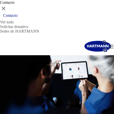
Contacto
Cerrar
Contacto
Ver todo
Solicitar donativo
Sedes de HARTMANN
Buscar
T
Cerrar