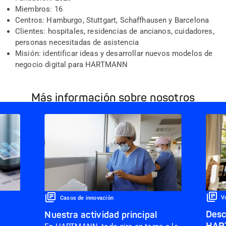
Miembros: 16
Centros: Hamburgo, Stuttgart,
Schaffhausen
y Barcelona
Cliente
s
: hospitales, residencias de ancianos, cuidadores,
personas necesitadas de asistencia
Misión: identificar ideas y desarrollar nuevos modelos de
negocio digital para HARTMANN
Más información sobre nosotros
V
Casos de innovación
Desc
Nuestra actividad principal