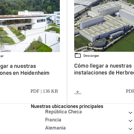
Descargar
gar
Cómo llegar a nuestras
gar a nuestras
instalaciones de Herbr
iones en Heidenheim
PDF | 136 KB
PDF
gar
Descargar
Nuestras ubicaciones principales
República Checa
Francia
Alemania