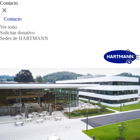
Contacto
Cerrar
Contacto
Ver todo
Solicitar donativo
Sedes de HARTMANN
Buscar
T
Cerrar