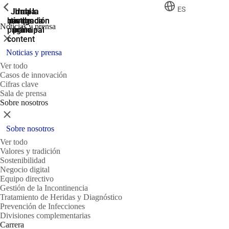
ShowPrevious
ShowPrevious
ShowPrevious
ES
Jump
Ir al
Ir a la
Ir a la
Ir a la
búsqueda
navegación
navegación
pie de
to the
Noticias y prensa
página
main
principal
principal
Cerrar
content
Noticias y prensa
Ver todo
Casos de innovación
Cifras clave
Sala de prensa
Sobre nosotros
Cerrar
Sobre nosotros
Ver todo
Valores y tradición
Sostenibilidad
Negocio digital
Equipo directivo
Gestión de la Incontinencia
Tratamiento de Heridas y Diagnóstico
Prevención de Infecciones
Divisiones complementarias
Carrera