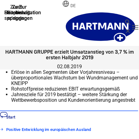
DE
Zur
Zum
Zum
Zur
Zur
Hauptnavigation
Hauptnavigation
Hauptinhalt
Seitenende
Suche
springen
springen
springen
springen
springen
Suche
N
Schließ
HARTMANN GRUPPE erzielt Umsatzanstieg von 3,7 % im
ersten Halbjahr 2019
02.08.2019
Erlöse in allen Segmenten über Vorjahresniveau –
überproportionales Wachstum bei Wundmanagement und
KNEIPP
Rohstoffpreise reduzieren EBIT erwartungsgemäß
Jahresziele für 2019 bestätigt – weitere Stärkung der
Wettbewerbsposition und Kundenorientierung angestrebt
Start
Positive Entwicklung im europäischen Ausland