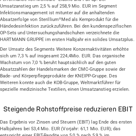
Umsatzanstieg um 2,5 % auf 258,9 Mio. EUR im Segment
Infektionsmanagement ist mitunter auf die anhaltenden
Absatzerfolge von Sterillium
®
Med als Kernprodukt für die
Händedesinfektion zurückzuführen. Bei den kundenspezifischen
OP-Sets und Untersuchungshandschuhen verzeichnete die
HARTMANN GRUPPE im ersten Halbjahr ein solides Umsatzplus.
Der Umsatz des Segments Weitere Konzernaktivitäten erhöhte
sich um 7,3 % auf insgesamt 224,4Mio. EUR. Das organische
Wachstum von 7,0 % beruht hauptsächlich auf den guten
Absatzzahlen der Handelsmarken der CMC-Gruppe sowie der
Bade- und Körperpflegeprodukte der KNEIPP-Gruppe. Des
Weiteren konnte auch die KOB-Gruppe, Weltmarktführer für
spezielle medizinische Textilien, einen Umsatzanstieg erzielen.
Steigende Rohstoffpreise reduzieren EBIT
Das Ergebnis vor Zinsen und Steuern (EBIT) lag Ende des ersten
Halbjahres bei 53,4 Mio. EUR (Vorjahr: 61,1 Mio. EUR); das
entspricht einer EBIT-Rendite von 5,0 % nach 5,9 % im