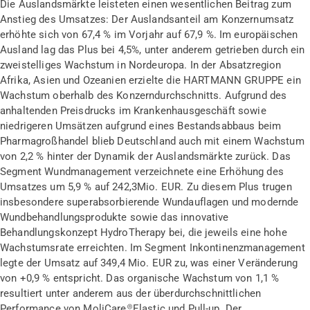
Die Auslandsmärkte leisteten einen wesentlichen Beitrag zum
Anstieg des Umsatzes: Der Auslandsanteil am Konzernumsatz
erhöhte sich von 67,4 % im Vorjahr auf 67,9 %. Im europäischen
Ausland lag das Plus bei 4,5%, unter anderem getrieben durch ein
zweistelliges Wachstum in Nordeuropa. In der Absatzregion
Afrika, Asien und Ozeanien erzielte die HARTMANN GRUPPE ein
Wachstum oberhalb des Konzerndurchschnitts. Aufgrund des
anhaltenden Preisdrucks im Krankenhausgeschäft sowie
niedrigeren Umsätzen aufgrund eines Bestandsabbaus beim
Pharmagroßhandel blieb Deutschland auch mit einem Wachstum
von 2,2 % hinter der Dynamik der Auslandsmärkte zurück. Das
Segment Wundmanagement verzeichnete eine Erhöhung des
Umsatzes um 5,9 % auf 242,3Mio. EUR. Zu diesem Plus trugen
insbesondere superabsorbierende Wundauflagen und modernde
Wundbehandlungsprodukte sowie das innovative
Behandlungskonzept HydroTherapy bei, die jeweils eine hohe
Wachstumsrate erreichten. Im Segment Inkontinenzmanagement
legte der Umsatz auf 349,4 Mio. EUR zu, was einer Veränderung
von +0,9 % entspricht. Das organische Wachstum von 1,1 %
resultiert unter anderem aus der überdurchschnittlichen
Performance von MoliCare
®
Elastic und Pull-up. Der