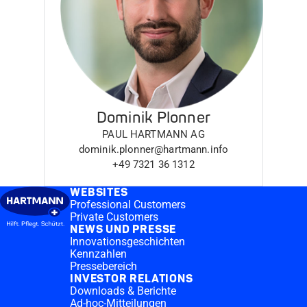
Dominik Plonner
PAUL HARTMANN AG
dominik.plonner@hartmann.info
+49 7321 36 1312
WEBSITES
Professional Customers
Private Customers
NEWS UND PRESSE
Innovationsgeschichten
Kennzahlen
Pressebereich
INVESTOR RELATIONS
Downloads & Berichte
Ad-hoc-Mitteilungen