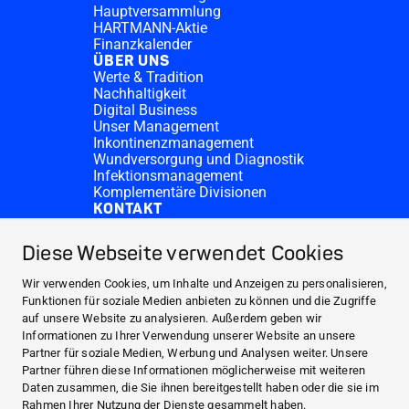
Hauptversammlung
HARTMANN-Aktie
Finanzkalender
ÜBER UNS
Werte & Tradition
Nachhaltigkeit
Digital Business
Unser Management
Inkontinenzmanagement
Wundversorgung und Diagnostik
Infektionsmanagement
Komplementäre Divisionen
KONTAKT
Investor Relations
Spendenanfragen
Diese Webseite verwendet Cookies
HARTMANN-Standorte
WEBSITES
Wir verwenden Cookies, um Inhalte und Anzeigen zu personalisieren,
NEWS UND PRESSE
Funktionen für soziale Medien anbieten zu können und die Zugriffe
auf unsere Website zu analysieren. Außerdem geben wir
INVESTOR RELATIONS
Informationen zu Ihrer Verwendung unserer Website an unsere
ÜBER UNS
Partner für soziale Medien, Werbung und Analysen weiter. Unsere
Partner führen diese Informationen möglicherweise mit weiteren
KONTAKT
Daten zusammen, die Sie ihnen bereitgestellt haben oder die sie im
Facebook
Rahmen Ihrer Nutzung der Dienste gesammelt haben.