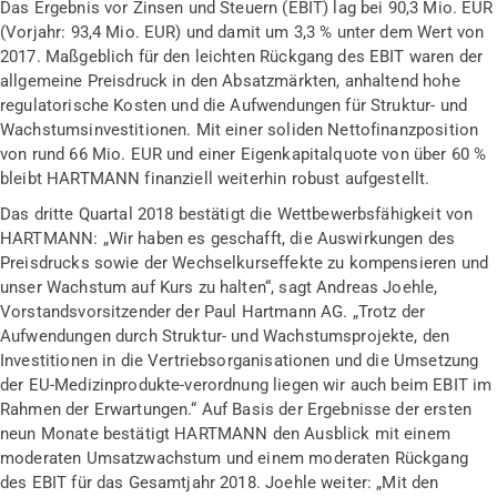
Das Ergebnis vor Zinsen und Steuern (EBIT) lag bei 90,3 Mio. EUR
(Vorjahr: 93,4 Mio. EUR) und damit um 3,3 % unter dem Wert von
2017. Maßgeblich für den leichten Rückgang des EBIT waren der
allgemeine Preisdruck in den Absatzmärkten, anhaltend hohe
regulatorische Kosten und die Aufwendungen für Struktur- und
Wachstumsinvestitionen. Mit einer soliden Nettofinanzposition
von rund 66 Mio. EUR und einer Eigenkapitalquote von über 60 %
bleibt HARTMANN finanziell weiterhin robust aufgestellt.
Das dritte Quartal 2018 bestätigt die Wettbewerbsfähigkeit von
HARTMANN: „Wir haben es geschafft, die Auswirkungen des
Preisdrucks sowie der Wechselkurseffekte zu kompensieren und
unser Wachstum auf Kurs zu halten“, sagt Andreas Joehle,
Vorstandsvorsitzender der Paul Hartmann AG. „Trotz der
Aufwendungen durch Struktur- und Wachstumsprojekte, den
Investitionen in die Vertriebsorganisationen und die Umsetzung
der EU-Medizinprodukte-verordnung liegen wir auch beim EBIT im
Rahmen der Erwartungen.“ Auf Basis der Ergebnisse der ersten
neun Monate bestätigt HARTMANN den Ausblick mit einem
moderaten Umsatzwachstum und einem moderaten Rückgang
des EBIT für das Gesamtjahr 2018. Joehle weiter: „Mit den