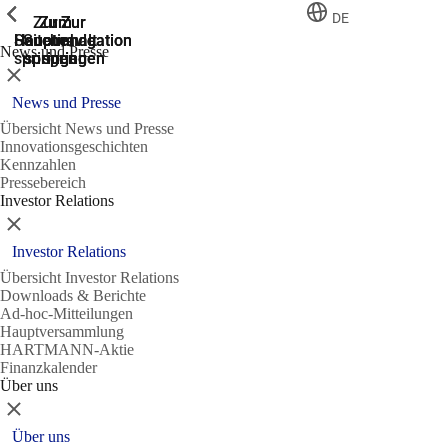
Zeige vorherige
Zeige vorherige
Zeige vorherige
Zeige vorherige
DE
Zur
Zum
Zum
Zur
Zur
Hauptnavigation
Hauptnavigation
Hauptinhalt
Seitenende
Suche
News und Presse
springen
springen
springen
springen
springen
Schließen
News und Presse
Übersicht News und Presse
Innovationsgeschichten
Kennzahlen
Pressebereich
Investor Relations
Schließen
Investor Relations
Übersicht Investor Relations
Downloads & Berichte
Ad-hoc-Mitteilungen
Hauptversammlung
HARTMANN-Aktie
Finanzkalender
Über uns
Schließen
Über uns