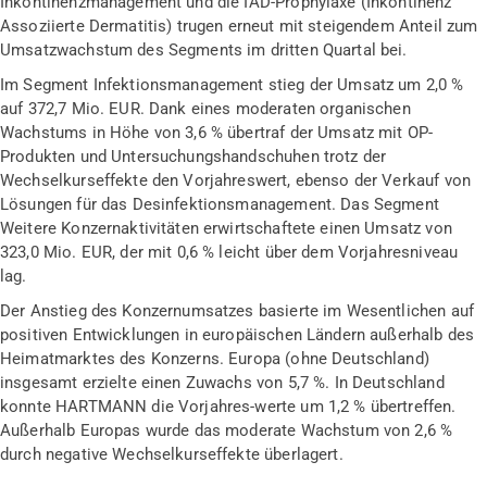
Inkontinenzmanagement und die IAD-Prophylaxe (Inkontinenz
Assoziierte Dermatitis) trugen erneut mit steigendem Anteil zum
Umsatzwachstum des Segments im dritten Quartal bei.
Im Segment Infektionsmanagement stieg der Umsatz um 2,0 %
auf 372,7 Mio. EUR. Dank eines moderaten organischen
Wachstums in Höhe von 3,6 % übertraf der Umsatz mit OP-
Produkten und Untersuchungshandschuhen trotz der
Wechselkurseffekte den Vorjahreswert, ebenso der Verkauf von
Lösungen für das Desinfektionsmanagement. Das Segment
Weitere Konzernaktivitäten erwirtschaftete einen Umsatz von
323,0 Mio. EUR, der mit 0,6 % leicht über dem Vorjahresniveau
lag.
Der Anstieg des Konzernumsatzes basierte im Wesentlichen auf
positiven Entwicklungen in europäischen Ländern außerhalb des
Heimatmarktes des Konzerns. Europa (ohne Deutschland)
insgesamt erzielte einen Zuwachs von 5,7 %. In Deutschland
konnte HARTMANN die Vorjahres-werte um 1,2 % übertreffen.
Außerhalb Europas wurde das moderate Wachstum von 2,6 %
durch negative Wechselkurseffekte überlagert.