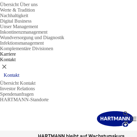
Übersicht Über uns
Werte & Tradition
Nachhaltigkeit
Digital Business
Unser Management
Inkontinenzmanagement
Wundversorgung und Diagnostik
Infektionsmanagement
Komplementäre Divisionen
Karriere
Kontakt
Schließen
Kontakt
Übersicht Kontakt
Investor Relations
Spendenanfragen
HARTMANN-Standorte
Suche
N
Schließ
HARTMANN bleibt auf Wachstumskurs