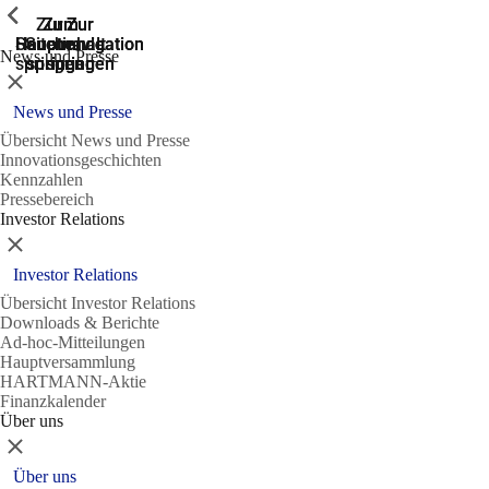
Zeige vorherige
Zeige vorherige
Zeige vorherige
Zeige vorherige
Zur
Zum
Zum
Zur
Zur
Hauptnavigation
Hauptnavigation
Hauptinhalt
Seitenende
Suche
News und Presse
springen
springen
springen
springen
springen
Schließen
News und Presse
Übersicht News und Presse
Innovationsgeschichten
Kennzahlen
Pressebereich
Investor Relations
Schließen
Investor Relations
Übersicht Investor Relations
Downloads & Berichte
Ad-hoc-Mitteilungen
Hauptversammlung
HARTMANN-Aktie
Finanzkalender
Über uns
Schließen
Über uns