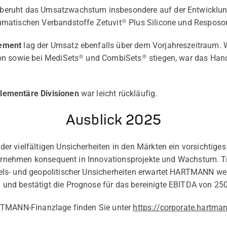
beruht das Umsatzwachstum insbesondere auf der Entwicklung
matischen Verbandstoffe Zetuvit® Plus Silicone und Resposor
gement
lag der Umsatz ebenfalls über dem Vorjahreszeitraum.
on sowie bei MediSets® und CombiSets® stiegen, war das Han
ementäre Divisionen
war leicht rückläufig.
Ausblick 2025
r vielfältigen Unsicherheiten in den Märkten ein vorsichtig
nternehmen konsequent in Innovationsprojekte und Wachstum. T
ls- und geopolitischer Unsicherheiten erwartet HARTMANN wei
nd bestätigt die Prognose für das bereinigte EBITDA von 250
RTMANN-Finanzlage finden Sie unter
https://corporate.hartman