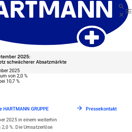
Suche
N
Schließ
ptember 2025:
otz schwächerer Absatzmärkte
mber 2025
tum von 2,0 %
bei 10,7 %
die HARTMANN GRUPPE
Pressekontakt
r 2025 in einem weiterhin
 2,0 %. Die Umsatzerlöse