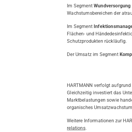
Im Segment
Wundversorgung
Wachstumsbereichen der atrau
Im Segment
Infektionsmana
Flächen- und Händedesinfekti
Schutzprodukten rückläufig.
Der Umsatz im Segment
Kompl
HARTMANN verfolgt aufgrund de
Gleichzeitig investiert das U
Marktbelastungen sowie hande
organisches Umsatzwachstum u
Weitere Informationen zur HA
relations
.