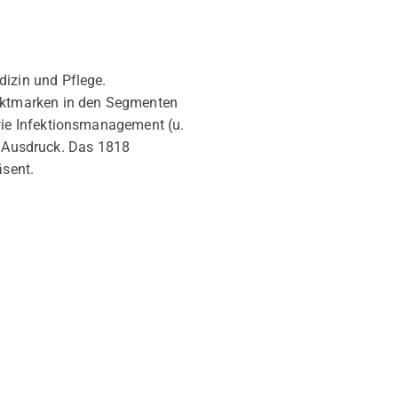
izin und Pflege.
uktmarken in den Segmenten
wie Infektionsmanagement (u.
um Ausdruck. Das 1818
äsent.