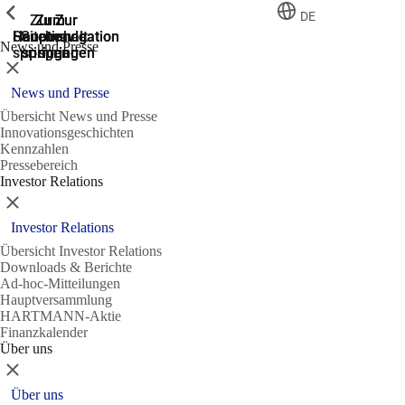
Zeige vorherige
Zeige vorherige
Zeige vorherige
Zeige vorherige
DE
Zur
Zum
Zum
Zur
Zur
Hauptnavigation
Hauptnavigation
Hauptinhalt
Seitenende
Suche
News und Presse
springen
springen
springen
springen
springen
Schließen
News und Presse
Übersicht News und Presse
Innovationsgeschichten
Kennzahlen
Pressebereich
Investor Relations
Schließen
Investor Relations
Übersicht Investor Relations
Downloads & Berichte
Ad-hoc-Mitteilungen
Hauptversammlung
HARTMANN-Aktie
Finanzkalender
Über uns
Schließen
Über uns