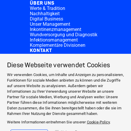
ÜBER UNS
Werte & Tradition
Nachhaltigkeit
Digital Business
Unser Management
Inkontinenzmanagement
Wundversorgung und Diagnostik
Infektionsmanagement
Komplementäre Divisionen
KONTAKT
Investor Relations
Spendenanfragen
Diese Webseite verwendet Cookies
HARTMANN-Standorte
WEBSITES
Wir verwenden Cookies, um Inhalte und Anzeigen zu personalisieren,
NEWS UND PRESSE
Funktionen für soziale Medien anbieten zu können und die Zugriffe
auf unsere Website zu analysieren. Außerdem geben wir
INVESTOR RELATIONS
Informationen zu Ihrer Verwendung unserer Website an unsere
ÜBER UNS
Partner für soziale Medien, Werbung und Analysen weiter. Unsere
Partner führen diese Informationen möglicherweise mit weiteren
KONTAKT
Daten zusammen, die Sie ihnen bereitgestellt haben oder die sie im
Facebook
Rahmen Ihrer Nutzung der Dienste gesammelt haben.
Weitere Informationen entnehmen Sie unserer
Cookie-Policy
.
Instagram