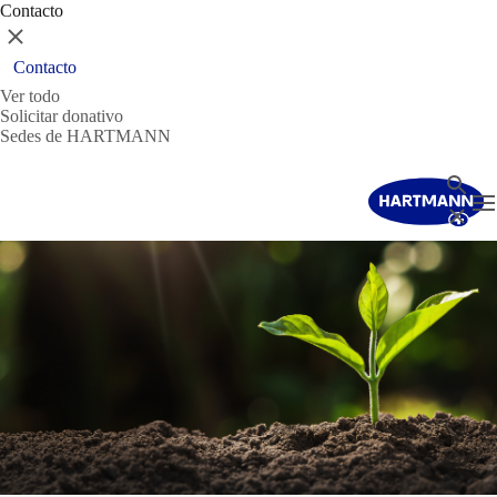
Contacto
Cerrar
Contacto
Ver todo
Solicitar donativo
Sedes de HARTMANN
Buscar
T
Cerrar