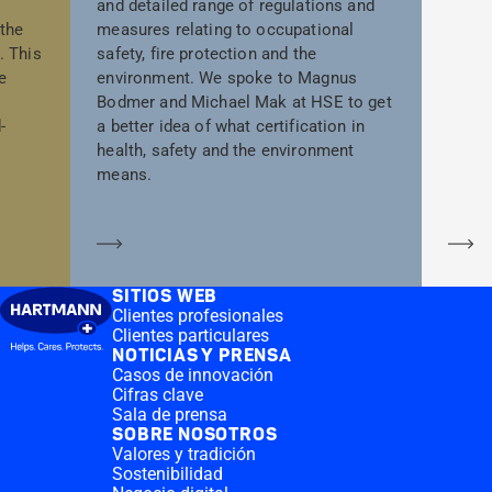
and detailed range of regulations and
 the
measures relating to occupational
. This
safety, fire protection and the
e
environment. We spoke to Magnus
Bodmer and Michael Mak at HSE to get
-
a better idea of what certification in
health, safety and the environment
means.
Saber más
Sa
SITIOS WEB
Clientes profesionales
Clientes particulares
NOTICIAS Y PRENSA
Casos de innovación
Cifras clave
Sala de prensa
SOBRE NOSOTROS
Valores y tradición
Sostenibilidad