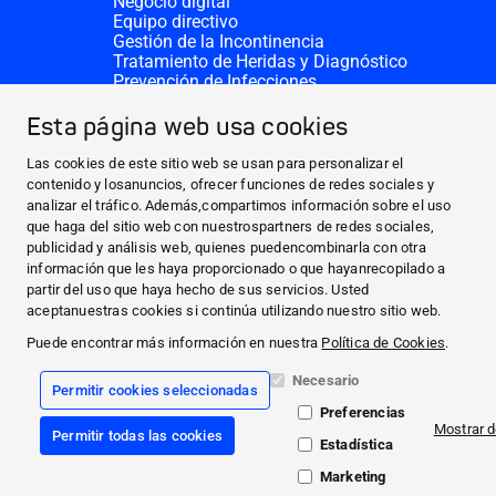
Negocio digital
Equipo directivo
Gestión de la Incontinencia
Tratamiento de Heridas y Diagnóstico
Prevención de Infecciones
Divisiones complementarias
CONTACTO
Esta página web usa cookies
Solicitar donativo
Sedes de HARTMANN
Las cookies de este sitio web se usan para personalizar el
SITIOS WEB
contenido y losanuncios, ofrecer funciones de redes sociales y
analizar el tráfico. Además,compartimos información sobre el uso
NOTICIAS Y PRENSA
que haga del sitio web con nuestrospartners de redes sociales,
SOBRE NOSOTROS
publicidad y análisis web, quienes puedencombinarla con otra
información que les haya proporcionado o que hayanrecopilado a
CONTACTO
partir del uso que haya hecho de sus servicios. Usted
Facebook
aceptanuestras cookies si continúa utilizando nuestro sitio web.
Puede encontrar más información en nuestra
Política de Cookies
.
Instagram
Necesario
Permitir cookies seleccionadas
Información legal
Preferencias
Términos y Condiciones Generales
Mostrar d
Permitir todas las cookies
Protección de datos
Estadística
Declaración de cookies
Compliance
Marketing