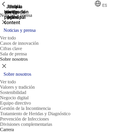
ShowPrevious
ShowPrevious
ShowPrevious
ES
Jump
Ir al
Ir a la
Ir a la
Ir a la
búsqueda
navegación
navegación
pie de
to the
Noticias y prensa
página
main
principal
principal
Cerrar
content
Noticias y prensa
Ver todo
Casos de innovación
Cifras clave
Sala de prensa
Sobre nosotros
Cerrar
Sobre nosotros
Ver todo
Valores y tradición
Sostenibilidad
Negocio digital
Equipo directivo
Gestión de la Incontinencia
Tratamiento de Heridas y Diagnóstico
Prevención de Infecciones
Divisiones complementarias
Carrera