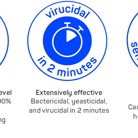
evel
Extensively effective
100%
Bactericidal, yeasticidal,
Ca
and virucidal in 2 minutes
h
ng