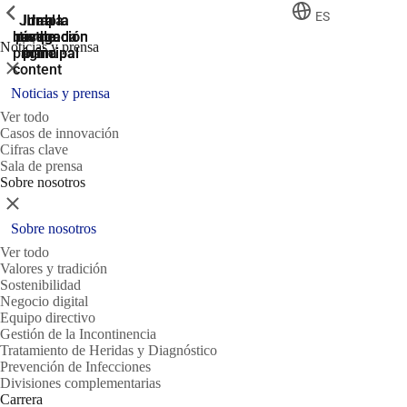
ShowPrevious
ShowPrevious
ShowPrevious
ES
Jump
Ir al
Ir a la
Ir a la
Ir a la
búsqueda
navegación
navegación
pie de
to the
Noticias y prensa
página
main
principal
principal
Cerrar
content
Noticias y prensa
Ver todo
Casos de innovación
Cifras clave
Sala de prensa
Sobre nosotros
Cerrar
Sobre nosotros
Ver todo
Valores y tradición
Sostenibilidad
Negocio digital
Equipo directivo
Gestión de la Incontinencia
Tratamiento de Heridas y Diagnóstico
Prevención de Infecciones
Divisiones complementarias
Carrera