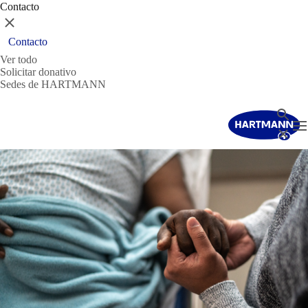
Contacto
Cerrar
Contacto
Ver todo
Solicitar donativo
Sedes de HARTMANN
Buscar
T
Cerrar