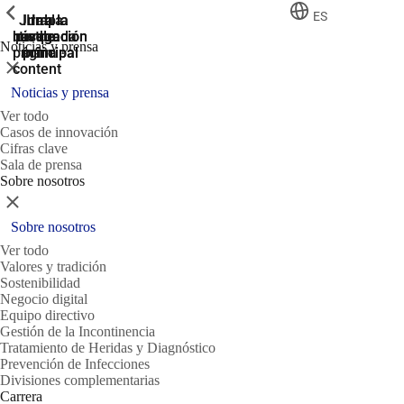
ShowPrevious
ShowPrevious
ShowPrevious
ES
Jump
Ir al
Ir a la
Ir a la
Ir a la
búsqueda
navegación
navegación
pie de
to the
Noticias y prensa
página
main
principal
principal
Cerrar
content
Noticias y prensa
Ver todo
Casos de innovación
Cifras clave
Sala de prensa
Sobre nosotros
Cerrar
Sobre nosotros
Ver todo
Valores y tradición
Sostenibilidad
Negocio digital
Equipo directivo
Gestión de la Incontinencia
Tratamiento de Heridas y Diagnóstico
Prevención de Infecciones
Divisiones complementarias
Carrera