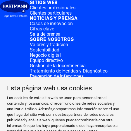
SITIOS WEB
Clientes profesionales
Clientes particulares
NOTICIAS Y PRENSA
Casos de innovación
Cifras clave
Sala de prensa
SOBRE NOSOTROS
Valores y tradición
Sostenibilidad
Negocio digital
Equipo directivo
Gestión de la Incontinencia
Tratamiento de Heridas y Diagnóstico
Prevención de Infecciones
Divisiones complementarias
CONTACTO
Esta página web usa cookies
Solicitar donativo
Sedes de HARTMANN
Las cookies de este sitio web se usan para personalizar el
SITIOS WEB
contenido y losanuncios, ofrecer funciones de redes sociales y
analizar el tráfico. Además,compartimos información sobre el uso
NOTICIAS Y PRENSA
que haga del sitio web con nuestrospartners de redes sociales,
SOBRE NOSOTROS
publicidad y análisis web, quienes puedencombinarla con otra
información que les haya proporcionado o que hayanrecopilado a
CONTACTO