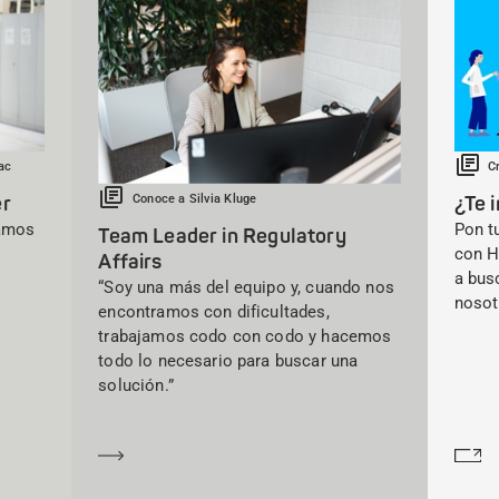
ac
C
Conoce a Silvia Kluge
er
¿Te 
tamos
Pon t
Team Leader in Regulatory
con 
Affairs
a bus
“Soy una más del equipo y, cuando nos
nosot
encontramos con dificultades,
trabajamos codo con codo y hacemos
todo lo necesario para buscar una
solución.”
Saber más
Sa