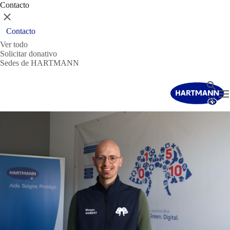
Contacto
Cerrar
Contacto
Ver todo
Solicitar donativo
Sedes de HARTMANN
Buscar
T
Cerrar