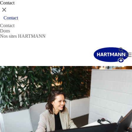
Contact
Fermer
Contact
Contact
Dons
Nos sites HARTMANN
Recher
T
Fermer