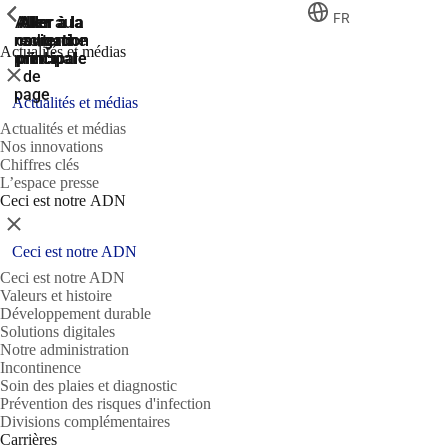
ShowPrevious
ShowPrevious
ShowPrevious
FR
Aller
Aller au
Aller à la
Aller à la
Aller à la
recherche
navigation
navigation
contenu
au
Actualités et médias
principal
principale
principale
pied
Fermer
de
page
Actualités et médias
Actualités et médias
Nos innovations
Chiffres clés
L’espace presse
Ceci est notre ADN
Fermer
Ceci est notre ADN
Ceci est notre ADN
Valeurs et histoire
Développement durable
Solutions digitales
Notre administration
Incontinence
Soin des plaies et diagnostic
Prévention des risques d'infection
Divisions complémentaires
Carrières