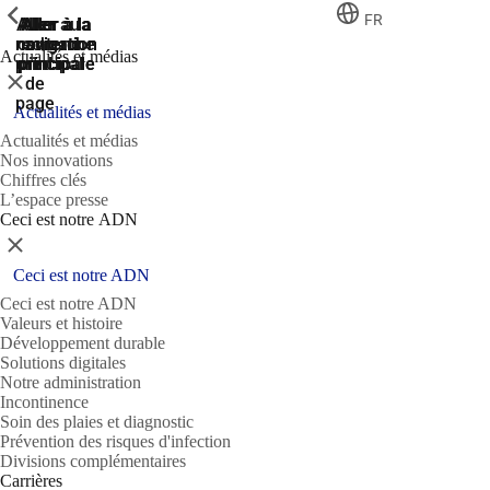
ShowPrevious
ShowPrevious
ShowPrevious
FR
Aller
Aller au
Aller à la
Aller à la
Aller à la
recherche
navigation
navigation
contenu
au
Actualités et médias
principal
principale
principale
pied
Fermer
de
page
Actualités et médias
Actualités et médias
Nos innovations
Chiffres clés
L’espace presse
Ceci est notre ADN
Fermer
Ceci est notre ADN
Ceci est notre ADN
Valeurs et histoire
Développement durable
Solutions digitales
Notre administration
Incontinence
Soin des plaies et diagnostic
Prévention des risques d'infection
Divisions complémentaires
Carrières