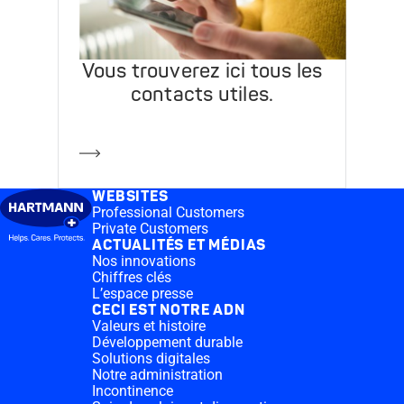
Vous trouverez ici tous les
contacts utiles.
En savoir plus
WEBSITES
Professional Customers
Private Customers
ACTUALITÉS ET MÉDIAS
Nos innovations
Chiffres clés
L’espace presse
CECI EST NOTRE ADN
Valeurs et histoire
Développement durable
Solutions digitales
Notre administration
Incontinence