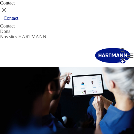
Contact
Fermer
Contact
Contact
Dons
Nos sites HARTMANN
Recher
T
Fermer