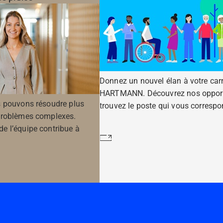
Donnez un nouvel élan à votre carr
HARTMANN. Découvrez nos opport
 pouvons résoudre plus
trouvez le poste qui vous correspo
problèmes complexes.
 l’équipe contribue à
En savoir plus
s