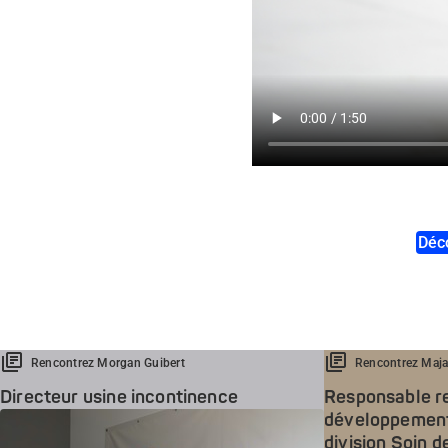
Déco
Rencontrez Morgan Guibert
Rencontrez Maja
Directeur usine incontinence
Responsable r
développement
division Soin d