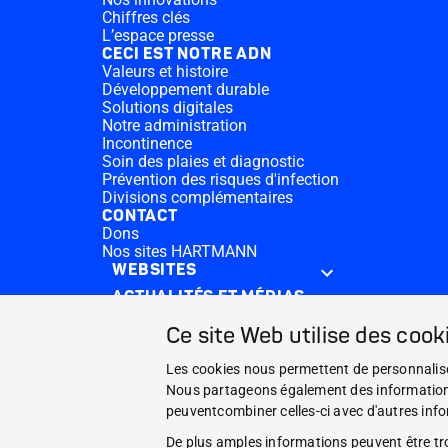
Chiffres clés
L’espace presse
CECI EST NOTRE ADN
Valeurs et histoire
Développement durable
Solutions digitales
Notre administration
Incontinence
Soin des plaies et diagnostic
Prévention des risques d'infection
Divisions complémentaires
CONTACT
Dons
Nos sites HARTMANN
WEBSITES
ACTUALITÉS ET MÉDIAS
CECI EST NOTRE ADN
Ce site Web utilise des cook
CONTACT
Les cookies nous permettent de personnaliser
Facebook
Nous partageons également des informations s
peuventcombiner celles-ci avec d'autres infor
Instagram
De plus amples informations peuvent être t