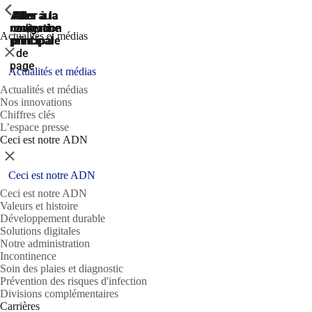
ShowPrevious
ShowPrevious
ShowPrevious
Aller
Aller au
Aller à la
Aller à la
Aller à la
recherche
navigation
navigation
contenu
au
Actualités et médias
principal
principale
principale
pied
Fermer
de
page
Actualités et médias
Actualités et médias
Nos innovations
Chiffres clés
L’espace presse
Ceci est notre ADN
Fermer
Ceci est notre ADN
Ceci est notre ADN
Valeurs et histoire
Développement durable
Solutions digitales
Notre administration
Incontinence
Soin des plaies et diagnostic
Prévention des risques d'infection
Divisions complémentaires
Carrières