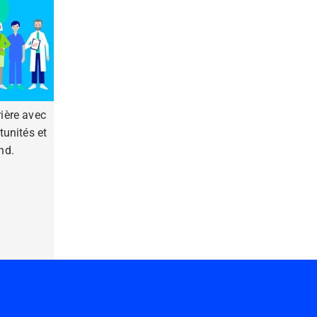
ière avec
unités et
nd.