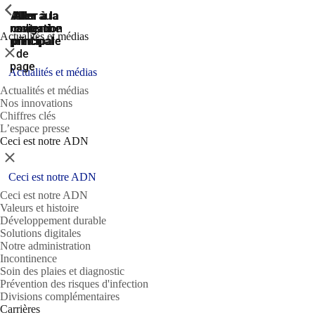
ShowPrevious
ShowPrevious
ShowPrevious
Aller
Aller au
Aller à la
Aller à la
Aller à la
recherche
navigation
navigation
contenu
au
Actualités et médias
principal
principale
principale
pied
Fermer
de
page
Actualités et médias
Actualités et médias
Nos innovations
Chiffres clés
L’espace presse
Ceci est notre ADN
Fermer
Ceci est notre ADN
Ceci est notre ADN
Valeurs et histoire
Développement durable
Solutions digitales
Notre administration
Incontinence
Soin des plaies et diagnostic
Prévention des risques d'infection
Divisions complémentaires
Carrières