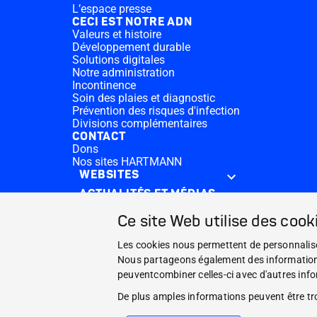
L’espace presse
CECI EST NOTRE ADN
Valeurs et histoire
Développement durable
Solutions digitales
Notre administration
Incontinence
Soin des plaies et diagnostic
Prévention des risques d'infection
Divisions complémentaires
CONTACT
Dons
Nos sites HARTMANN
WEBSITES
ACTUALITÉS ET MÉDIAS
CECI EST NOTRE ADN
Ce site Web utilise des cook
CONTACT
Les cookies nous permettent de personnaliser
Facebook
Nous partageons également des informations s
peuventcombiner celles-ci avec d'autres infor
Instagram
De plus amples informations peuvent être t