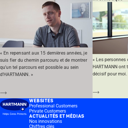
« En repensant aux 15 dernières années, je
« Les personnes q
suis fier du chemin parcouru et de montrer
HARTMANN ont tou
qu’un tel parcours est possible au sein
décisif pour moi.
d’HARTMANN. »
En savoir plu
En savoir plus
WEBSITES
Professional Customers
Private Customers
ACTUALITÉS ET MÉDIAS
Nos innovations
Chiffres clés