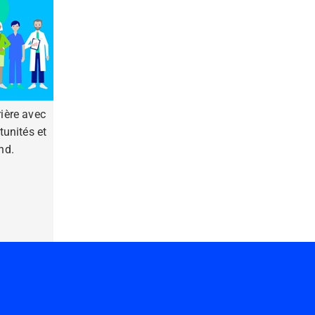
ière avec
unités et
nd.