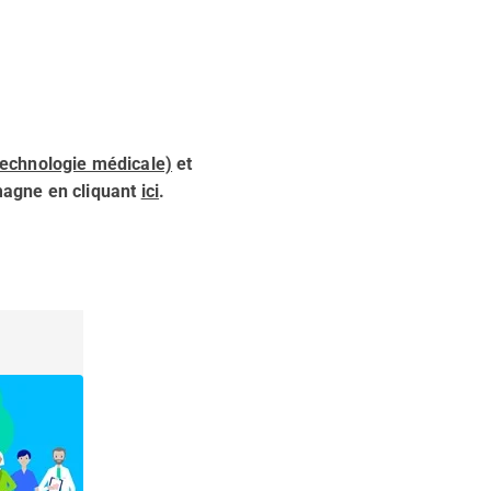
technologie médicale)
et
emagne en cliquant
ici
.