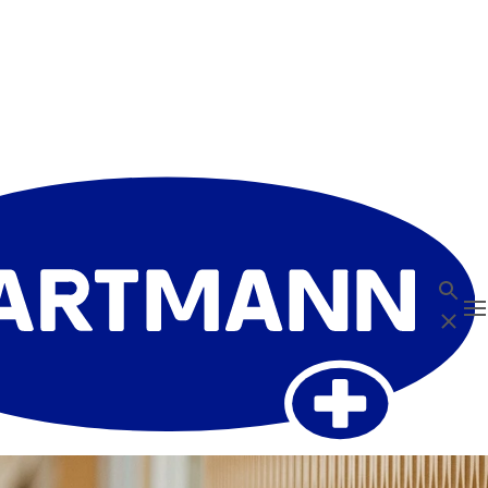
Recher
T
Fermer