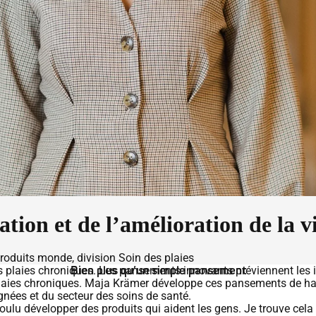
tion et de l’amélioration de la v
oduits monde, division Soin des plaies
s plaies chroniques. Les pansements innovants préviennent les in
Bien plus qu’un simple pansement
plaies chroniques. Maja Krämer développe ces pansements de hau
ignées et du secteur des soins de santé.
voulu développer des produits qui aident les gens. Je trouve cela