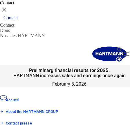
Contact
Fermer
Contact
Contact
Dons
Nos sites HARTMANN
Recher
T
Fermer
Preliminary financial results for 2025:
HARTMANN increases sales and earnings once again
February 3, 2026
Accueil
About the HARTMANN GROUP
Contact presse