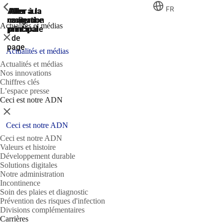
ShowPrevious
ShowPrevious
ShowPrevious
FR
Aller
Aller au
Aller à la
Aller à la
Aller à la
recherche
navigation
navigation
contenu
au
Actualités et médias
principal
principale
principale
pied
Fermer
de
page
Actualités et médias
Actualités et médias
Nos innovations
Chiffres clés
L’espace presse
Ceci est notre ADN
Fermer
Ceci est notre ADN
Ceci est notre ADN
Valeurs et histoire
Développement durable
Solutions digitales
Notre administration
Incontinence
Soin des plaies et diagnostic
Prévention des risques d'infection
Divisions complémentaires
Carrières