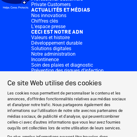
Private Customers
ACTUALITÉS ET MÉDIAS
Nos innovations
Chiffres clés
L’espace presse
CECI EST NOTRE ADN
Valeurs et histoire
Développement durable
Solutions digitales
Notre administration
Incontinence
Soin des plaies et diagnostic
Prévention des risques d'infection
Divisions complémentaires
CONTACT
Ce site Web utilise des cookies
Dons
Nos sites HARTMANN
Les cookies nous permettent de personnaliser le contenu et les
WEBSITES
annonces, d'offrirdes fonctionnalités relatives aux médias sociaux
et d'analyser notre trafic. Nous partageons également des
ACTUALITÉS ET MÉDIAS
informations sur l'utilisation de notre site avecnos partenaires de
CECI EST NOTRE ADN
médias sociaux, de publicité et d'analyse, qui peuventcombiner
celles-ci avec d'autres informations que vous leur avez fournies
CONTACT
ouqu'ils ont collectées lors de votre utilisation de leurs services.
Facebook
De plus amples informations peuvent être trouvées dans