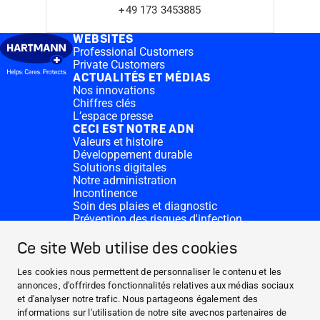
+49 173 3453885
WEBSITES
Professional Customers
Private Customers
ACTUALITÉS ET MÉDIAS
Nos innovations
Chiffres clés
L’espace presse
CECI EST NOTRE ADN
Valeurs et histoire
Développement durable
Solutions digitales
Notre administration
Incontinence
Soin des plaies et diagnostic
Prévention des risques d'infection
Divisions complémentaires
CONTACT
Ce site Web utilise des cookies
Dons
Nos sites HARTMANN
Les cookies nous permettent de personnaliser le contenu et les
WEBSITES
annonces, d'offrirdes fonctionnalités relatives aux médias sociaux
et d'analyser notre trafic. Nous partageons également des
ACTUALITÉS ET MÉDIAS
informations sur l'utilisation de notre site avecnos partenaires de