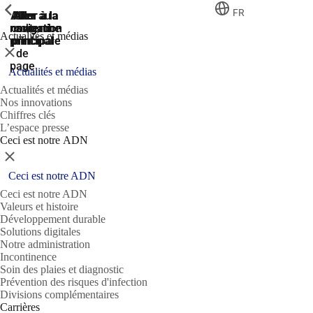
ShowPrevious
ShowPrevious
ShowPrevious
FR
Aller
Aller au
Aller à la
Aller à la
Aller à la
recherche
navigation
navigation
contenu
au
Actualités et médias
principal
principale
principale
pied
Fermer
de
page
Actualités et médias
Actualités et médias
Nos innovations
Chiffres clés
L’espace presse
Ceci est notre ADN
Fermer
Ceci est notre ADN
Ceci est notre ADN
Valeurs et histoire
Développement durable
Solutions digitales
Notre administration
Incontinence
Soin des plaies et diagnostic
Prévention des risques d'infection
Divisions complémentaires
Carrières